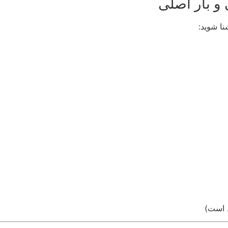
و بار اصلی
نا شوید:
د است)