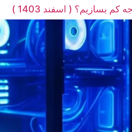
م بسازیم؟ ( اسفند 1403 )