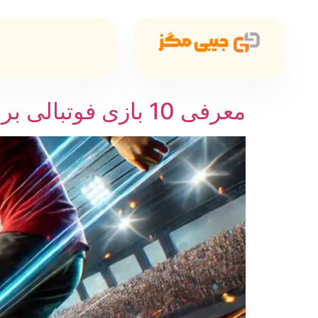
معرفی 10 بازی فوتبالی برای موبایل و PC ؛ از FIFA تا Score Hero