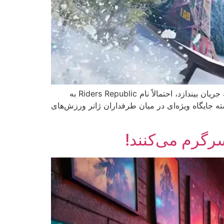
بازی Riders Republic اگر عاشق ورزش‌های ماجراجویانه هستید و به دنبال تجربه‌ای هستید که آدرنالین را در رگ‌هایتان به جریان بیندازد، احتمالاً نام Riders Republic به
ت. این بازی ویدیویی که توسط یوبی‌سافت (Ubisoft) توسعه یافته، از زمان عرضه در اکتبر 2021 توانسته جایگاه ویژه‌ای در میان طرفداران ژانر ورزش‌های