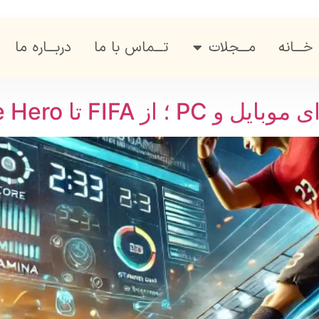
خـــانه
مـــجلات
تـــماس با ما
دربـــاره ما