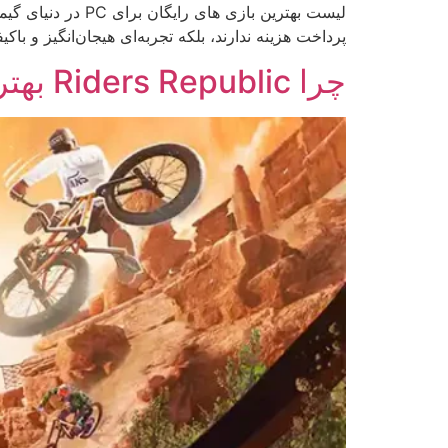
پرداخت هزینه ندارند، بلکه تجربه‌ای هیجان‌انگیز و با
چرا Riders Republic بهترین انتخاب برای عاشقان ورزش های ماجراجویانه است؟